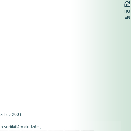
RU
EN
i līdz 200 t;
un vertikālām slodzēm;