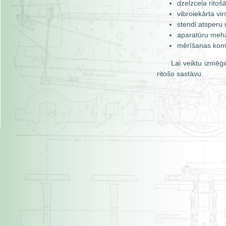
dzelzceļa ritošā
vibroiekārta vi
stendi atsperu
aparatūru mehā
mērīšanas kompl
Lai veiktu izmēģ
ritošo sastāvu.