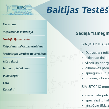
Sadaļa "Izmēģi
SIA „BTC” IC (LA
Dzelzceļa rito
ekipāžas daļu, 
vilces un ener
dinamikas par
spriegumu un s
trokšņa, vibrā
SIA „BTC” IC mat
divus hidropuls
specializētu hi
virsbūvju (līd