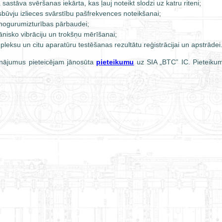
 sastāva svēršanas iekārta, kas ļauj noteikt slodzi uz katru riteni;
rsbūvju izlieces svārstību pašfrekvences noteikšanai;
 nogurumizturības pārbaudei;
nisko vibrāciju un trokšņu mērīšanai;
eksu un citu aparatūru testēšanas rezultātu reģistrācijai un apstrādei
inājumus pieteicējam jānosūta
pieteikumu
uz SIA „BTC” IC. Pieteiku