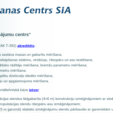
nājumu centrs"
TAK T-392)
akredit
ēts
:
šā sastāva masas un gabarītu mērīšana;
iekāpšanas sistēmu, virsbūvju, riteņpāru un asu testēšana;
ģētisko rādītāju mērīšana; bremžu parametru mērīšana;
ametru mērīšana;
pēku dzelzceļa sliedēs mērīšana;
ciju un apgaismojuma mērīšana.
eriāltehniskā bāze
ietver
:
ācijas stendus lielgabarīta (4×6 m) konstrukciju izmēģinājumiem ar slodz
dropulsācijas stendu riteņpāru asu izmēģinājumiem;
z 25 m garumā) statisko izmēģinājumu stendu pārbaudei ar gareniskām 