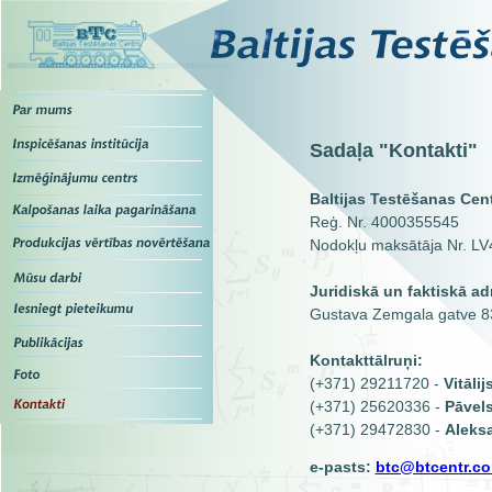
Sadaļa "Kontakti"
Baltijas Testēšanas Cen
Reģ. Nr. 4000355545
Nodokļu maksātāja Nr. L
Juridiskā un faktiskā ad
Gustava Zemgala gatve 8
Kontakttālruņi:
(+371) 29211720 -
Vitālij
(+371) 25620336 -
Pāvels
(+371) 29472830 -
Aleksa
e-pasts:
btc@btcentr.c