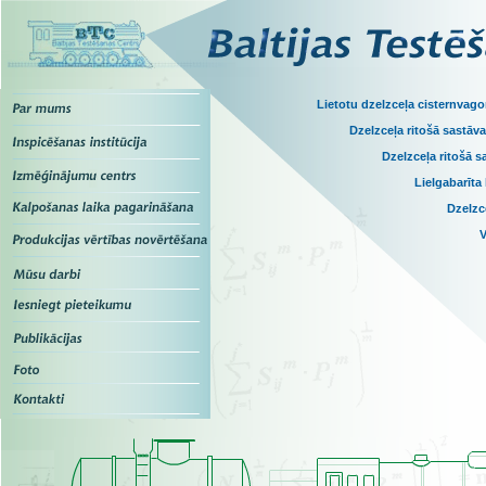
Lietotu dzelzceļa cisternvago
Dzelzceļa ritošā sastāv
Dzelzceļa ritošā 
Lielgabarīt
Dzelzc
V